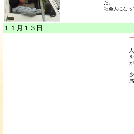
た。
社会人になっ
１１月１３日
一
人
を
が
少
感