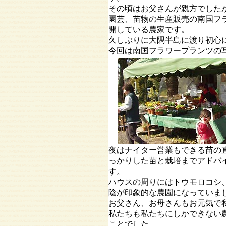
その頃はお父さんが親方でした
園芸、苗物の生産販売の南国フ
開している農家です。
久しぶりに大隅半島に渡り初心
今回は南国フラワープランツの
夜はナイター営業もできる苗の
っかりした苗と栽培までアドバ
す。
ハウスの周りにはトウモロコシ
陰が印象的な農園になっていま
お父さん、お母さんもお元気で
私たちも私たちにしかできない
ことでした。