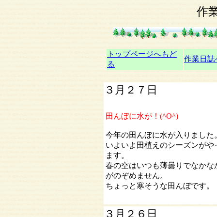
作
トップページへもど
作業日
る
３月２７日
田んぼに水が！(^O^)
今年の田んぼに水が入りました
いよいよ田植えのシーズンがや
ます。
春の空はいつも薄曇りでなかな
がのぞめません。
ちょっと寒そうな田んぼです。
３月２６日