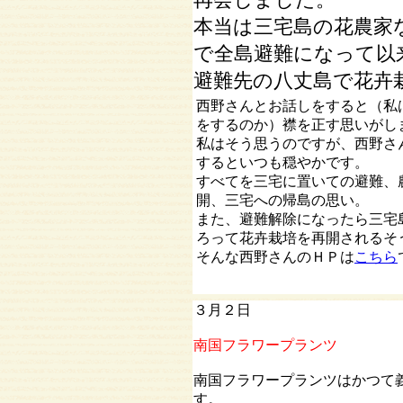
本当は三宅島の花農家
で全島避難になって以
避難先の八丈島で花卉
西野さんとお話しをすると（私
をするのか）襟を正す思いがし
私はそう思うのですが、西野さ
するといつも穏やかです。
すべてを三宅に置いての避難、
開、三宅への帰島の思い。
また、避難解除になったら三宅
ろって花卉栽培を再開されるそ
そんな西野さんのＨＰは
こちら
３月２日
南国フラワープランツ
南国フラワープランツはかつて
す。