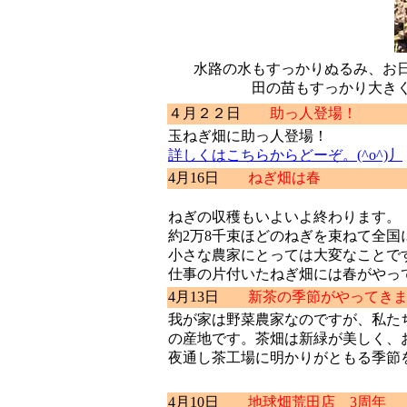
水路の水もすっかりぬるみ、お
田の苗もすっかり大き
４月２２日
助っ人登場！
玉ねぎ畑に助っ人登場！
詳しくはこちらからどーぞ。(^o^)丿
4月16日
ねぎ畑は春
ねぎの収穫もいよいよ終わります。
約2万8千束ほどのねぎを束ねて全国
小さな農家にとっては大変なことで
仕事の片付いたねぎ畑には春がやっ
4月13日
新茶の季節がやってき
我が家は野菜農家なのですが、私た
の産地です。茶畑は新緑が美しく、
夜通し茶工場に明かりがともる季節
4月10日
地球畑荒田店 3周年