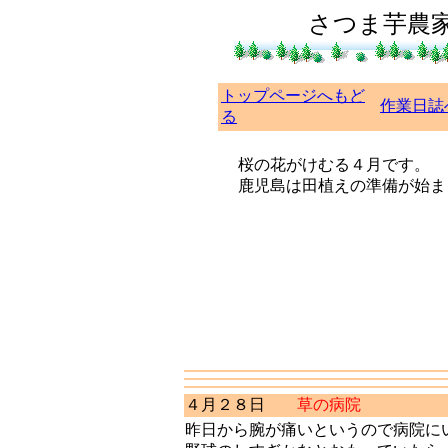
さつま芋農
トップページへもど
作業日
る
桜の花がけむる４月です。
鹿児島は田植えの準備が始ま
４月２８日
草の病院
昨日から腕が痛いというので病院に