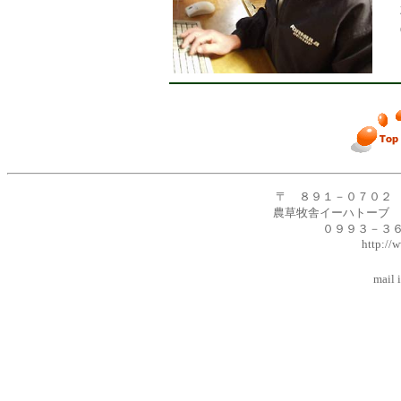
〒 ８９１－０７０２
農草牧舎イーハトーブ 
０９９３－３
http:/
mail info@o