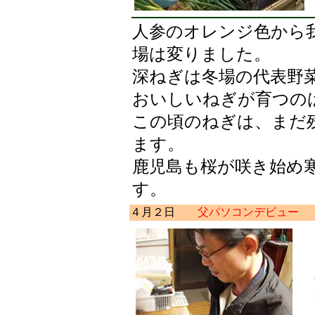
人参のオレンジ色から
場は変りました。
深ねぎは冬場の代表野
おいしいねぎが育つの
この頃のねぎは、まだ
ます。
鹿児島も桜が咲き始め
す。
４月２日
父パソコンデビュー