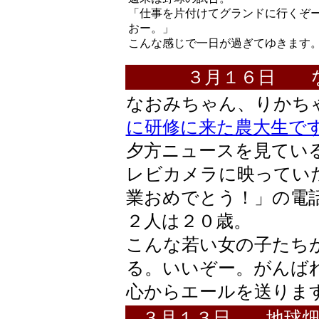
「仕事を片付けてグランドに行くぞ
おー。」
こんな感じで一日が過ぎてゆきます
３月１６日 
なおみちゃん、りかち
に研修に来た農大生で
夕方ニュースを見てい
レビカメラに映ってい
業おめでとう！」の電
２人は２０歳。
こんな若い女の子たち
る。いいぞー。がんば
心からエールを送りま
３月１３日 地球畑