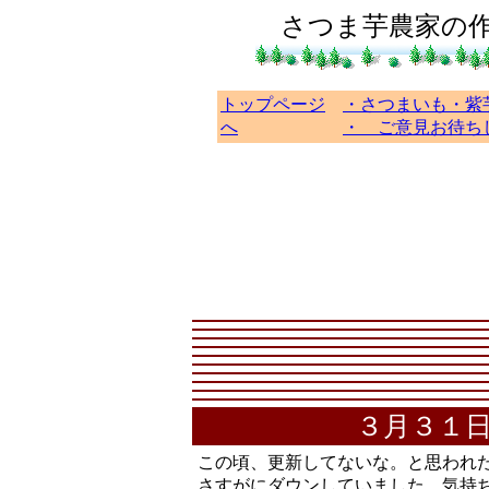
さつま芋農家の
トップページ
・さつまいも・紫
へ
・ ご意見お待ち
３月３１
この頃、更新してないな。と思われ
さすがにダウンしていました。気持