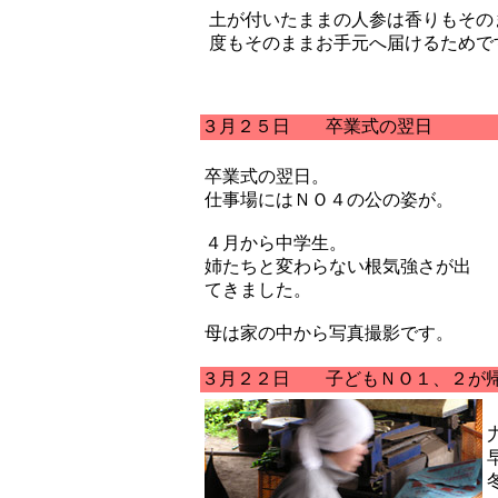
土が付いたままの人参は香りもその
度もそのままお手元へ届けるためで
３月２５日 卒業式の翌日
卒業式の翌日。
仕事場にはＮＯ４の公の姿が。
４月から中学生。
姉たちと変わらない根気強さが出
てきました。
母は家の中から写真撮影です。
３月２２日 子どもＮＯ１、２が