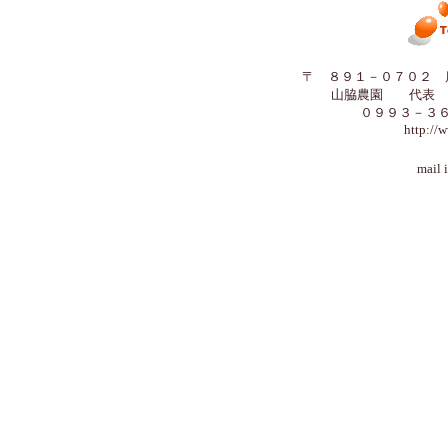
〒 ８９１－０７０２ 
山脇農園 代表 
０９９３－３
http:/
mail info@o