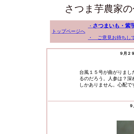
さつま芋農家の
さつまいも・紫
・
トップページへ
・ ご意見お待ちし
９月２
台風１５号が曲がりまし
るのだろう。人参は？深
しかありません。心配で
９