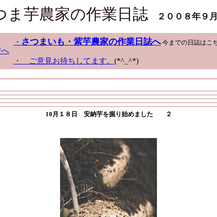
つま芋農家の作業日誌
２００８年９
さつまいも・紫芋農家の作業日誌へ
・
今までの日誌はこ
ジへ
・ ご意見お待ちしてます。
(*^_^*)
10月１８日 安納芋を掘り始めました ２