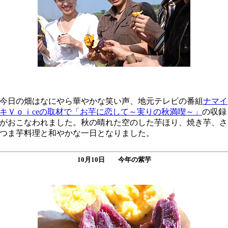
今日の畑はなにやら華やかな笑い声、地元テレビの番組
ナマイ
キＶｏｉceの取材で「お芋に恋して～実りの秋満喫～」
の収録
がおこなわれました。秋の晴れた空のした芋ほり、焼き芋、さ
つま芋料理と和やかな一日となりました。
10月10日 今年の紫芋