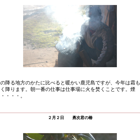
雪の降る地方のかたに比べると暖かい鹿児島ですが、今年は霜
よく降ります。朝一番の仕事は仕事場に火を焚くことです。煙
い・・・・。
２月２日 勇次君の椿