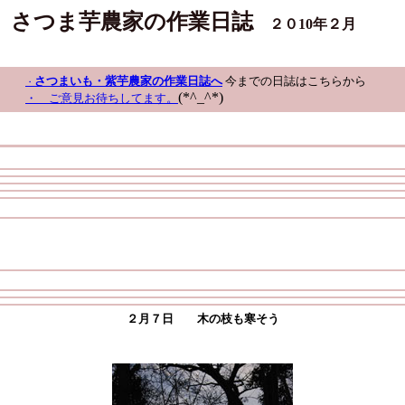
さつま芋農家の作業日誌
２０10年２
月
さつまいも・紫芋農家の作業日誌へ
今までの日誌はこちらから
・
(*^_^*)
・ ご意見お待ちしてます。
２月７日 木の枝も寒そう