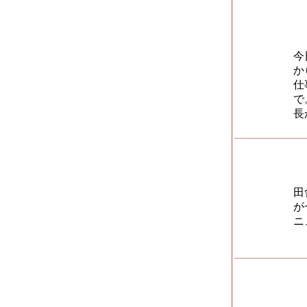
今
か
仕
で
長
田
が
ニ