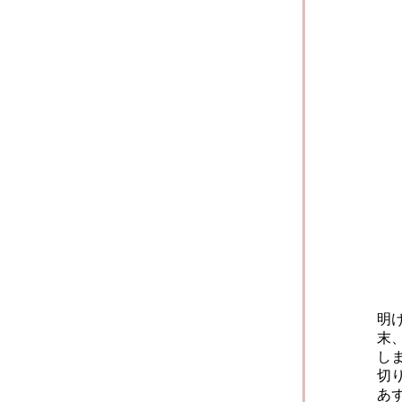
明
末
し
切
あ