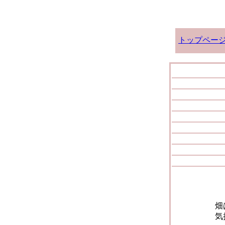
トップペー
畑
気