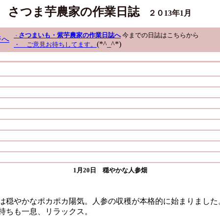
さつま芋農家の作業日誌
２０13年1
月
さつまいも・紫芋農家の作業日誌へ
今までの日誌はこちらから
・
ジへ
(*^_^*)
・ ご意見お待ちしてます。
1月20日 穏やかな人参畑
は穏やかなポカポカ陽気。人参の収穫が本格的に始まりました
持ちも一息、リラックス。