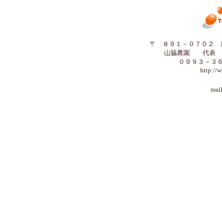
〒 ８９１－０７０２ 
山脇農園 代表 
０９９３－３
http:/
mail info