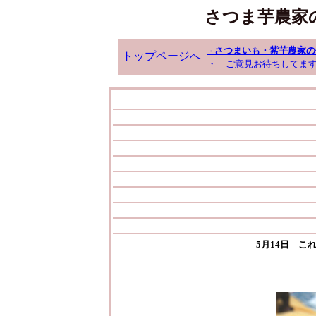
さつま芋農家
さつまいも・紫芋農家の
・
トップページへ
・ ご意見お待ちしてま
5月14日 こ