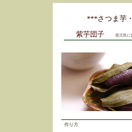
***
さつま芋
紫芋団子
鹿児島に昔
作り方