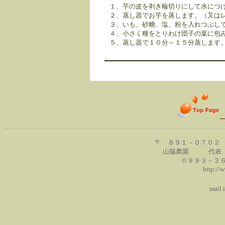
１、芋の皮を剥き輪切りにして水につ
２、蒸し器でお芋を蒸します。（又は
３、いも、砂糖、塩、粉を入れつぶし
４、小さく種をとりわけ団子の葉に包
５、蒸し器で１０分～１５分蒸します
〒 ８９１－０７０２
山脇農園 代表 
０９９３－３
http:/
mail info@o