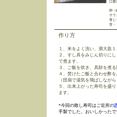
口醤
卵（
サラ
青
苔・
作り方
１、米をよく洗い、酒大匙１
２、すし具をみじん切りにし
で煮ます。
３、ご飯を炊き、具財を煮る
４、焚けたご飯と合わせ酢を
（団扇で湯気を飛ばしながら
５、出来上がった寿司を盛り
ます。
*今回の散し寿司はご近所の
手製でした。おいしかったで