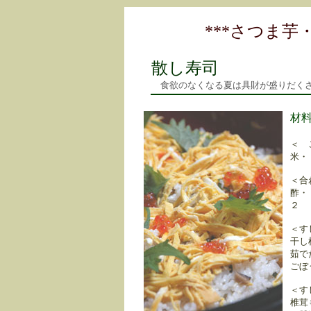
***
さつま芋
散し寿司
食欲のなくなる夏は具財が盛りだくさ
材
＜ 
米
＜合
酢・
２
＜す
干
茹で
ごぼ
＜す
椎茸