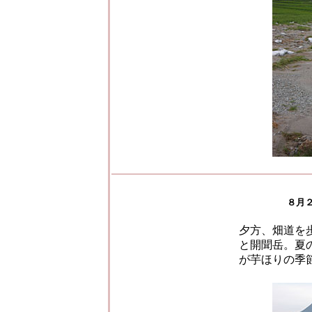
８月
夕方、畑道を
と開聞岳。夏
が芋ほりの季