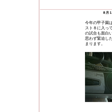
８月
今年の甲子園
スト８に入っ
の試合も面白
思わず緊迫し
まります。