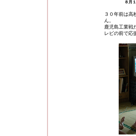
８月
３０年前は高
ん。
鹿児島工業戦
レビの前で応