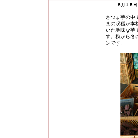
８月１５日
さつま芋の中
まの収穫が本
いた地味な芋
す。秋から冬
ンです。